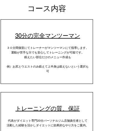
​コース内容
30分の完全マンツーマン
​３０分間個室にてトレーナーがマンツーマンにて指導します。
運動が苦手な方でも安心してトレーニングが可能です。
鍛えたい部位だけのメニュー作成も
​例）お尻とウエストのみ鍛えて上半身は鍛えないという選択も
可
​トレーニングの質、保証
代表がダイエット専門20分パーソナルジム店舗責任者として
活動した経験を活かしダイエットに効果的なやり方をご案内。