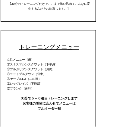
【30分のトレーニングだけでここまで追い込めてこんなに変
化するんだを
お約束します。】
トレーニングメニュー
女性メニュー（例）
①スミスマシンスクワット（下半身）
②ブルガリアンスクワット（お尻）
③ラットプルダウン（背中）
④ケーブルEX（二の腕）
⑤レッグレイズ（下腹部）
⑥プランク（体幹）
30分で５～６種目トレーニングします
​お客様の希望に合わせてメニューは
フルオーダー制