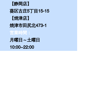
【静岡店】
​葵区古庄5丁目
15-15
【焼津店】
焼津市田尻北473-1
営業時間：
月曜日～土曜日
10:00~22:00
←ＬＩＮＥからのお問い合わせは
こちらをクリック（
1分で完了
）
（原則
30分
以内にご返信します。お客様のやる気が熱い
うちにぜひご連絡お待ちしてます。）
①お名前
②性別